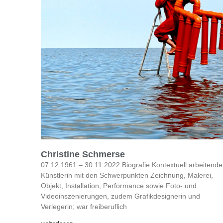
Christine Schmerse
07.12.1961 – 30.11.2022 Biografie Kontextuell arbeitende
Künstlerin mit den Schwerpunkten Zeichnung, Malerei,
Objekt, Installation, Performance sowie Foto- und
Videoinszenierungen, zudem Grafikdesignerin und
Verlegerin; war freiberuflich